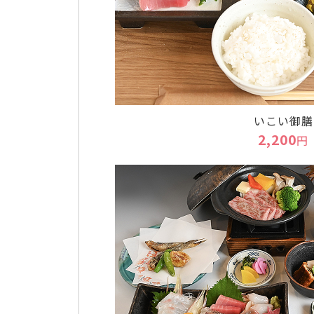
いこい御膳
2,200
円