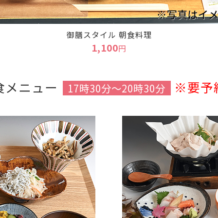
御膳スタイル 朝食料理
1,100
円
食メニュー
※要予
17時30分～20時30分