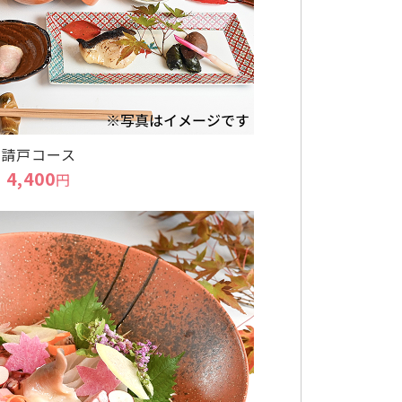
請戸コース
4,400
円