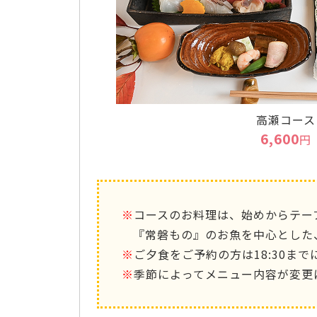
高瀬コース
6,600
円
※
コースのお料理は、始めからテー
『常磐もの』のお魚を中心とした
※
ご夕食をご予約の方は18:30ま
※
季節によってメニュー内容が変更